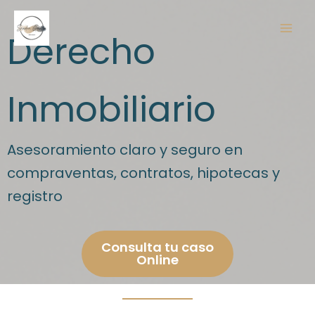
Ir
al
Derecho
contenido
Inmobiliario
Asesoramiento claro y seguro en
compraventas, contratos, hipotecas y
registro
Consulta tu caso
Online